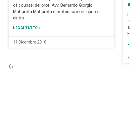
a
of counsel del prof. Avv. Bernardo Giorgio
Mattarella Mattarella è professore ordinario di
L
diritto
c
a
LEGGI TUTTO »
E
11 Dicembre 2018
L
3