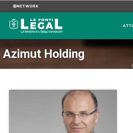
NETWORK
ATT
Azimut Holding