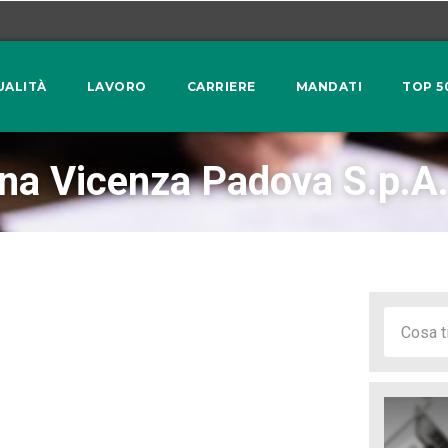
UALITÀ
LAVORO
CARRIERE
MANDATI
TOP 5
na Vicenza Padova S.p.A