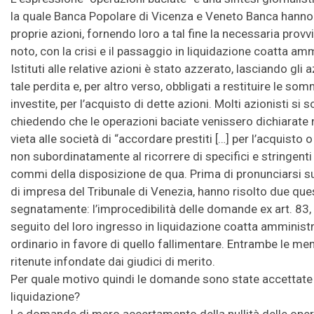
la quale Banca Popolare di Vicenza e Veneto Banca hanno c
proprie azioni, fornendo loro a tal fine la necessaria pro
noto, con la crisi e il passaggio in liquidazione coatta amm
Istituti alle relative azioni è stato azzerato, lasciando gli a
tale perdita e, per altro verso, obbligati a restituire le s
investite, per l’acquisto di dette azioni. Molti azionisti si s
chiedendo che le operazioni baciate venissero dichiarate nu
vieta alle società di “accordare prestiti […] per l’acquisto 
non subordinatamente al ricorrere di specifici e stringenti
commi della disposizione de qua. Prima di pronunciarsi sul
di impresa del Tribunale di Venezia, hanno risolto due ques
segnatamente: l’improcedibilità delle domande ex art. 83, 
seguito del loro ingresso in liquidazione coatta amministr
ordinario in favore di quello fallimentare. Entrambe le me
ritenute infondate dai giudici di merito.
Per quale motivo quindi le domande sono state accettate
liquidazione?