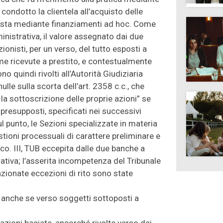
ondotto la clientela all’acquisto delle
vvista mediante finanziamenti ad hoc. Come
inistrativa, il valore assegnato dai due
zionisti, per un verso, del tutto esposti a
omme ricevute a prestito, e contestualmente
ono quindi rivolti all’Autorità Giudiziaria
lle sulla scorta dell’art. 2358 c.c., che
o la sottoscrizione delle proprie azioni” se
 presupposti, specificati nei successivi
 punto, le Sezioni specializzate in materia
tioni processuali di carattere preliminare e
co. III, TUB eccepita dalle due banche a
ativa; l’asserita incompetenza del Tribunale
nzionate eccezioni di rito sono state
 anche se verso soggetti sottoposti a