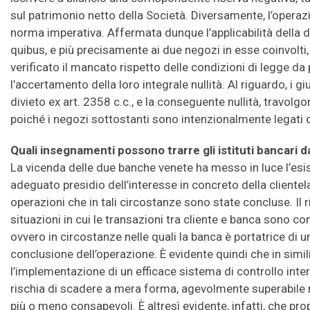
sul patrimonio netto della Società. Diversamente, l’operazi
norma imperativa. Affermata dunque l’applicabilità della d
quibus, e più precisamente ai due negozi in esse coinvolti, 
verificato il mancato rispetto delle condizioni di legge da 
l’accertamento della loro integrale nullità. Al riguardo, i gi
divieto ex art. 2358 c.c., e la conseguente nullità, travolg
poiché i negozi sottostanti sono intenzionalmente legati 
Quali insegnamenti possono trarre gli istituti bancari 
La vicenda delle due banche venete ha messo in luce l’esist
adeguato presidio dell’interesse in concreto della clientela
operazioni che in tali circostanze sono state concluse. Il r
situazioni in cui le transazioni tra cliente e banca sono con
ovvero in circostanze nelle quali la banca è portatrice di un
conclusione dell’operazione. È evidente quindi che in simi
l’implementazione di un efficace sistema di controllo inter
rischia di scadere a mera forma, agevolmente superabile m
più o meno consapevoli. È altresì evidente, infatti, che prop