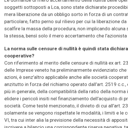
Le domande di mero accertamento della nullità delle opera
soggetti sottoposti a Lca, sono state dichiarate procedibil
mera liberazione da un obbligo sorto in forza di un contra
particolare, fatto perno sul rilievo per cui la liberazione da 
scalfire la massa della procedura, non implicando alcuna 
la stessa, bensì solo il mero accertamento che l’azionista 
La norma sulle censure di nullità è quindi stata dichiar
cooperative?
Con riferimento al merito delle censure di nullità ex art. 23
delle Imprese veneto ha preliminarmente evidenziato che t
azioni, è senz’altro applicabile anche alle società cooperat
anzitutto in forza del richiamo operato dall’art. 2519 c.c.
più in generale, della compatibilità della ratio della norma 
elidere i pericoli insiti nel finanziamento dell’acquisto di p
società. Come testé menzionato, il divieto di cui all’art. 
solamente se vengono rispettate le modalità, i limiti e le c
VI, tra cui inter alia la previsione della necessità di appos
iscrivere a bilancio una corrispondente riserva negativa, ta