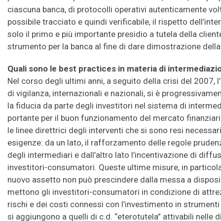
ciascuna banca, di protocolli operativi autenticamente volt
possibile tracciato e quindi verificabile, il rispetto dell’in
solo il primo e più importante presidio a tutela della clien
strumento per la banca al fine di dare dimostrazione della
Quali sono le best practices in materia di intermediazi
Nel corso degli ultimi anni, a seguito della crisi del 2007, 
di vigilanza, internazionali e nazionali, si è progressivam
la fiducia da parte degli investitori nel sistema di interm
portante per il buon funzionamento del mercato finanziar
le linee direttrici degli interventi che si sono resi necessa
esigenze: da un lato, il rafforzamento delle regole prude
degli intermediari e dall’altro lato l’incentivazione di diffu
investitori-consumatori. Queste ultime misure, in partico
nuovo assetto non può prescindere dalla messa a disposizi
mettono gli investitori-consumatori in condizione di attr
rischi e dei costi connessi con l’investimento in strumenti e
si aggiungono a quelli di c.d. “eterotutela” attivabili nelle 