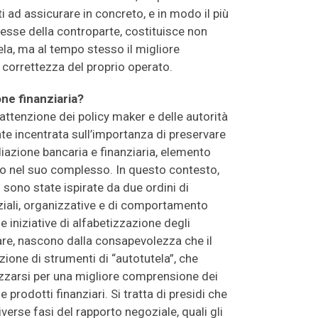
i ad assicurare in concreto, e in modo il più
teresse della controparte, costituisce non
tela, ma al tempo stesso il migliore
 correttezza del proprio operato.
one finanziaria?
l’attenzione dei policy maker e delle autorità
ente incentrata sull’importanza di preservare
ediazione bancaria e finanziaria, elemento
io nel suo complesso. In questo contesto,
ri sono state ispirate da due ordini di
nziali, organizzative e di comportamento
se iniziative di alfabetizzazione degli
lare, nascono dalla consapevolezza che il
one di strumenti di “autotutela”, che
ezzarsi per una migliore comprensione dei
 prodotti finanziari. Si tratta di presidi che
diverse fasi del rapporto negoziale, quali gli