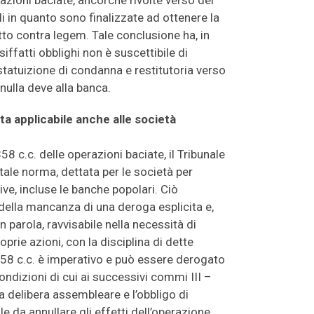
zioni baciate, ancorché rivolte verso dei
i in quanto sono finalizzate ad ottenere la
tto contra legem. Tale conclusione ha, in
siffatti obblighi non è suscettibile di
statuizione di condanna e restitutoria verso
nulla deve alla banca.
ata applicabile anche alle società
58 c.c. delle operazioni baciate, il Tribunale
ale norma, dettata per le società per
ive, incluse le banche popolari. Ciò
, della mancanza di una deroga esplicita e,
in parola, ravvisabile nella necessità di
roprie azioni, con la disciplina di dette
2358 c.c. è imperativo e può essere derogato
ondizioni di cui ai successivi commi III –
ita delibera assembleare e l’obbligo di
le da annullare gli effetti dell’operazione