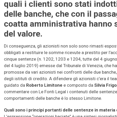
quali i clienti sono stati indot
delle banche, che con il passa
coatta amministrativa hanno 
del valore.
Di conseguenza, gli azionisti non solo sono rimasti espost
obbligati a restituire le somme ricevute a prestito per l’acqu
cinque sentenze (n. 1202, 1203 e 1204, tutte del 4 giugn
del 4 luglio 2019) emesse dal Tribunale di Venezia, che ha
promosse da vari azionisti nei confronti delle due banche,
degli istituti di credito. A difendere gli azionisti c’era il t
guidato da
Roberto Limitone
e composto da
Silvia Frigo
commentare con Le Fonti Legal i contenuti delle sentenze e
comportamenti delle banche è lo stesso Limitone.
Quali sono i principi portanti delle sentenze in materia
L’espressione “operazioni baciate” è una sintesi giornalist