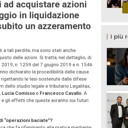
ti ad acquistare azioni
ggio in liquidazione
subito un azzeramento
I più 
i a tali perdite, ma sono stati anche
isto delle azioni. Si tratta, nel dettaglio, di
o 2019, n. 1259 del 7 giugno 2019 e n. 1546
nno dichiarato la procedibilità delle cause
 rigettando le tesi sostenute dalle difese
eam dello studio legale e tributario Legalitax,
,
Lucia Comisso
e
Francesco Cavallo
. A
 gli effetti che queste avranno sui futuri
 di “operazioni baciate”?
ica che fa riferimento alla pratica mediante