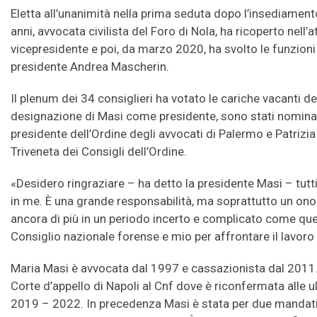
Eletta all’unanimità nella prima seduta dopo l’insediament
anni, avvocata civilista del Foro di Nola, ha ricoperto nell’at
vicepresidente e poi, da marzo 2020, ha svolto le funzioni 
presidente Andrea Mascherin.
Il plenum dei 34 consiglieri ha votato le cariche vacanti dell
designazione di Masi come presidente, sono stati nominat
presidente dell’Ordine degli avvocati di Palermo e Patrizi
Triveneta dei Consigli dell’Ordine.
«Desidero ringraziare – ha detto la presidente Masi – tutti i
in me. È una grande responsabilità, ma soprattutto un onor
ancora di più in un periodo incerto e complicato come que
Consiglio nazionale forense e mio per affrontare il lavor
Maria Masi è avvocata dal 1997 e cassazionista dal 2011. 
Corte d’appello di Napoli al Cnf dove è riconfermata alle ul
2019 – 2022. In precedenza Masi è stata per due mandati, 