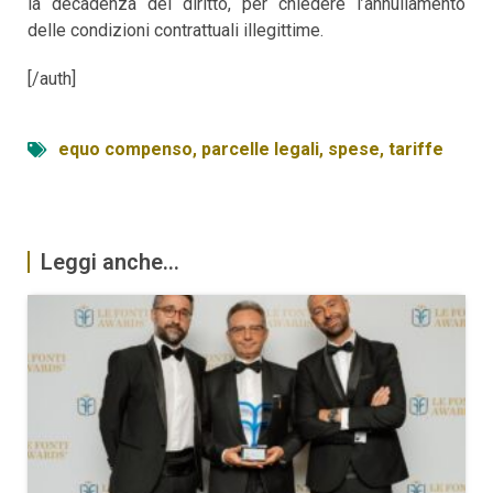
la decadenza del diritto, per chiedere l’annullamento
delle condizioni contrattuali illegittime.
[/auth]
equo compenso
,
parcelle legali
,
spese
,
tariffe
Leggi anche...