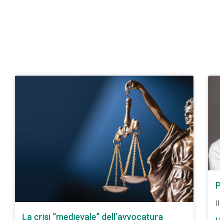
P
I
La crisi “medievale” dell’avvocatura