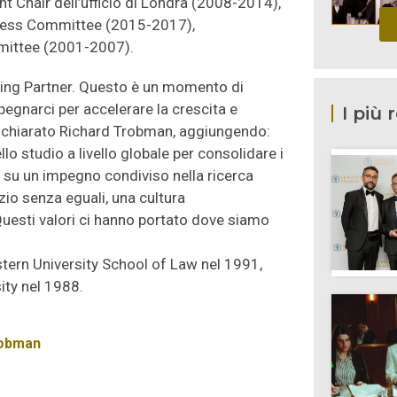
ent Chair dell’ufficio di Londra (2008-2014),
ness Committee (2015-2017),
mittee (2001-2007).
ging Partner. Questo è un momento di
egnarci per accelerare la crescita e
I più 
a dichiarato Richard Trobman, aggiungendo:
lo studio a livello globale per consolidare i
 su un impegno condiviso nella ricerca
zio senza eguali, una cultura
Questi valori ci hanno portato dove siamo
ern University School of Law nel 1991,
ity nel 1988.
robman