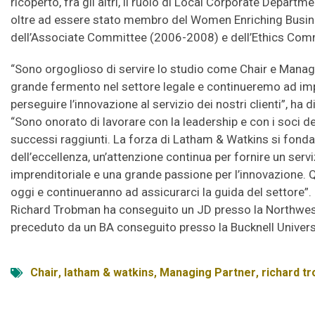
ricoperto, fra gli altri, il ruolo di Local Corporate Departm
oltre ad essere stato membro del Women Enriching Busi
dell’Associate Committee (2006-2008) e dell’Ethics Com
“Sono orgoglioso di servire lo studio come Chair e Mana
grande fermento nel settore legale e continueremo ad imp
perseguire l’innovazione al servizio dei nostri clienti”, h
“Sono onorato di lavorare con la leadership e con i soci del
successi raggiunti. La forza di Latham & Watkins si fonda
dell’eccellenza, un’attenzione continua per fornire un servi
imprenditoriale e una grande passione per l’innovazione. 
oggi e continueranno ad assicurarci la guida del settore”.
Richard Trobman ha conseguito un JD presso la Northwest
preceduto da un BA conseguito presso la Bucknell Univers
Chair
,
latham & watkins
,
Managing Partner
,
richard t