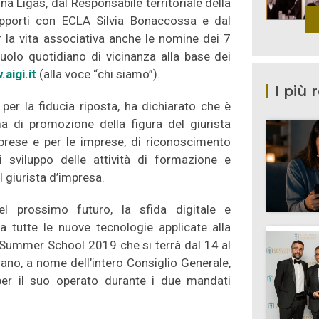
 Ligas, dal Responsabile territoriale della
apporti con ECLA Silvia Bonaccossa e dal
r la vita associativa anche le nomine dei 7
ruolo quotidiano di vicinanza alla base dei
aigi.it
(alla voce “chi siamo”).
I più 
 per la fiducia riposta, ha dichiarato che è
a di promozione della figura del giurista
imprese e per le imprese, di riconoscimento
 sviluppo delle attività di formazione e
el giurista d’impresa.
el prossimo futuro, la sfida digitale e
 da tutte le nuove tecnologie applicate alla
 Summer School 2019 che si terrà dal 14 al
ano, a nome dell’intero Consiglio Generale,
per il suo operato durante i due mandati